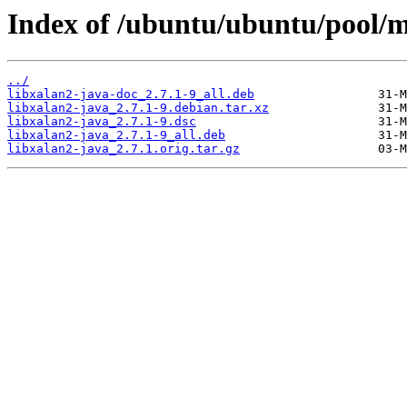
Index of /ubuntu/ubuntu/pool/ma
../
libxalan2-java-doc_2.7.1-9_all.deb
libxalan2-java_2.7.1-9.debian.tar.xz
libxalan2-java_2.7.1-9.dsc
libxalan2-java_2.7.1-9_all.deb
libxalan2-java_2.7.1.orig.tar.gz