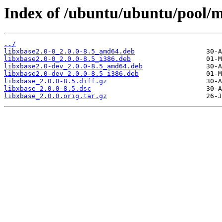
Index of /ubuntu/ubuntu/pool/ma
../
libxbase2.0-0_2.0.0-8.5_amd64.deb
libxbase2.0-0_2.0.0-8.5_i386.deb
libxbase2.0-dev_2.0.0-8.5_amd64.deb
libxbase2.0-dev_2.0.0-8.5_i386.deb
libxbase_2.0.0-8.5.diff.gz
libxbase_2.0.0-8.5.dsc
libxbase_2.0.0.orig.tar.gz