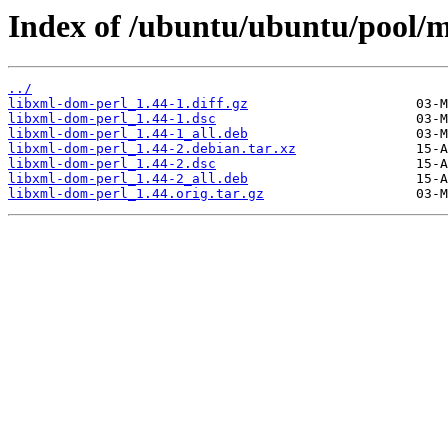
Index of /ubuntu/ubuntu/pool/m
../
libxml-dom-perl_1.44-1.diff.gz
libxml-dom-perl_1.44-1.dsc
libxml-dom-perl_1.44-1_all.deb
libxml-dom-perl_1.44-2.debian.tar.xz
libxml-dom-perl_1.44-2.dsc
libxml-dom-perl_1.44-2_all.deb
libxml-dom-perl_1.44.orig.tar.gz