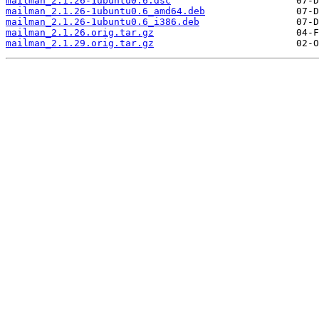
mailman_2.1.26-1ubuntu0.6.dsc
mailman_2.1.26-1ubuntu0.6_amd64.deb
mailman_2.1.26-1ubuntu0.6_i386.deb
mailman_2.1.26.orig.tar.gz
mailman_2.1.29.orig.tar.gz