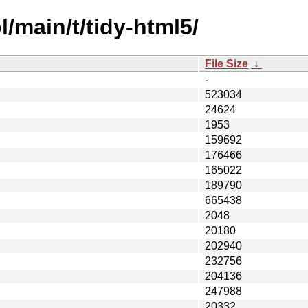
/main/t/tidy-html5/
File Size
↓
-
523034
24624
1953
159692
176466
165022
189790
665438
2048
20180
202940
232756
204136
247988
20332