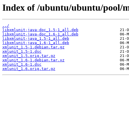
Index of /ubuntu/ubuntu/pool/m
../
libxmlunit-java-doc_1.5-1_all.deb
libxmlunit-java-doc_1.6-1_all.deb
libxmlunit-java_1.5-1_all.deb
libxmlunit-java_1.6-1_all.deb
xmlunit_1.5-1.debian.tar.gz
xmlunit_1.5-1.dsc
xmlunit_1.5.orig.tar.gz
xmlunit_1.6-1.debian.tar.xz
xmlunit_1.6-1.dsc
xmlunit_1.6.orig.tar.gz