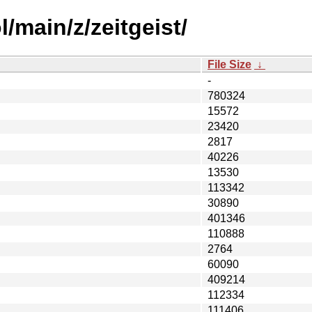
/main/z/zeitgeist/
File Size
↓
-
780324
15572
23420
2817
40226
13530
113342
30890
401346
110888
2764
60090
409214
112334
111406