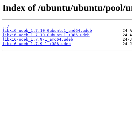
Index of /ubuntu/ubuntu/pool/uni
../
libxi6-udeb_1.7.10-0ubuntu1_amd64.udeb
libxi6-udeb_1.7.10-0ubuntu1_i386.udeb
libxi6-udeb_1.7.9-1_amd64.udeb
libxi6-udeb_1.7.9-1_i386.udeb