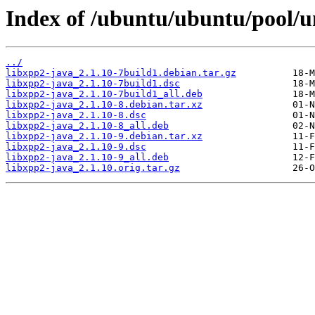
Index of /ubuntu/ubuntu/pool/un
../
libxpp2-java_2.1.10-7build1.debian.tar.gz
libxpp2-java_2.1.10-7build1.dsc
libxpp2-java_2.1.10-7build1_all.deb
libxpp2-java_2.1.10-8.debian.tar.xz
libxpp2-java_2.1.10-8.dsc
libxpp2-java_2.1.10-8_all.deb
libxpp2-java_2.1.10-9.debian.tar.xz
libxpp2-java_2.1.10-9.dsc
libxpp2-java_2.1.10-9_all.deb
libxpp2-java_2.1.10.orig.tar.gz