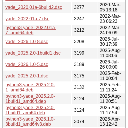
2020-Mar-
yade_2020.01a-6build2.dsc
3277
05 13:18
2022-Mar-
yade_2022.01a-7.dsc
3247
23 06:23
python3-yade_2022.01a-
2022-Mar-
3212
7_amd64.deb
24 06:09
2026-Jul-
yade_2026.1.0-8.dsc
3208
30 17:39
2025-Aug-
yade_2025.2.0-1build1.dsc
3199
11 08:06
2026-Jul-
yade_2026.1.0-5.dsc
3189
26 00:00
2025-Feb-
yade_2025.2.0-1.dsc
3175
11 00:04
python3-yade_2025.2.0-
2025-Feb-
3132
1_amd64.deb
11 11:24
python3-yade_2025.2.0-
2025-Aug-
3124
1build1_amd64.deb
11 20:51
python3-yade_2025.2.0-
2025-Aug-
3124
1build1_arm64.deb
11 17:54
python3-yade_2026.1.0-
2026-Apr-
3074
3build1_amd64v3.deb
13 12:42