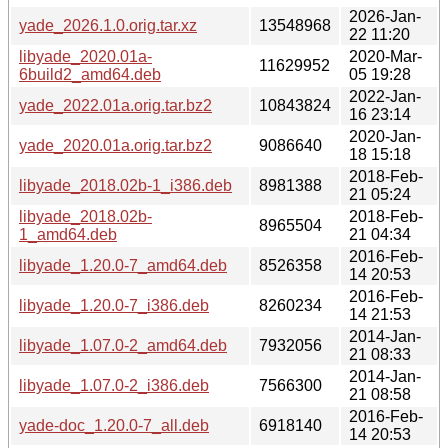
2026-Jan-
yade_2026.1.0.orig.tar.xz
13548968
22 11:20
libyade_2020.01a-
2020-Mar-
11629952
6build2_amd64.deb
05 19:28
2022-Jan-
yade_2022.01a.orig.tar.bz2
10843824
16 23:14
2020-Jan-
yade_2020.01a.orig.tar.bz2
9086640
18 15:18
2018-Feb-
libyade_2018.02b-1_i386.deb
8981388
21 05:24
libyade_2018.02b-
2018-Feb-
8965504
1_amd64.deb
21 04:34
2016-Feb-
libyade_1.20.0-7_amd64.deb
8526358
14 20:53
2016-Feb-
libyade_1.20.0-7_i386.deb
8260234
14 21:53
2014-Jan-
libyade_1.07.0-2_amd64.deb
7932056
21 08:33
2014-Jan-
libyade_1.07.0-2_i386.deb
7566300
21 08:58
2016-Feb-
yade-doc_1.20.0-7_all.deb
6918140
14 20:53