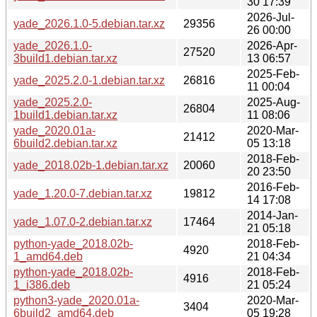
30 17:39
2026-Jul-
yade_2026.1.0-5.debian.tar.xz
29356
26 00:00
yade_2026.1.0-
2026-Apr-
27520
3build1.debian.tar.xz
13 06:57
2025-Feb-
yade_2025.2.0-1.debian.tar.xz
26816
11 00:04
yade_2025.2.0-
2025-Aug-
26804
1build1.debian.tar.xz
11 08:06
yade_2020.01a-
2020-Mar-
21412
6build2.debian.tar.xz
05 13:18
2018-Feb-
yade_2018.02b-1.debian.tar.xz
20060
20 23:50
2016-Feb-
yade_1.20.0-7.debian.tar.xz
19812
14 17:08
2014-Jan-
yade_1.07.0-2.debian.tar.xz
17464
21 05:18
python-yade_2018.02b-
2018-Feb-
4920
1_amd64.deb
21 04:34
python-yade_2018.02b-
2018-Feb-
4916
1_i386.deb
21 05:24
python3-yade_2020.01a-
2020-Mar-
3404
6build2_amd64.deb
05 19:28