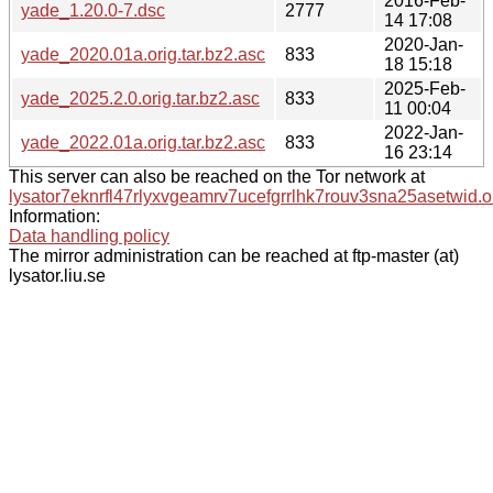
2016-Feb-
yade_1.20.0-7.dsc
2777
14 17:08
2020-Jan-
yade_2020.01a.orig.tar.bz2.asc
833
18 15:18
2025-Feb-
yade_2025.2.0.orig.tar.bz2.asc
833
11 00:04
2022-Jan-
yade_2022.01a.orig.tar.bz2.asc
833
16 23:14
This server can also be reached on the Tor network at
lysator7eknrfl47rlyxvgeamrv7ucefgrrlhk7rouv3sna25asetwid.o
Information:
Data handling policy
The mirror administration can be reached at ftp-master (at)
lysator.liu.se