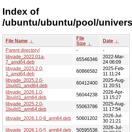
Index of
/ubuntu/ubuntu/pool/univers
File
File Name
↓
Date
↓
Size
↓
Parent directory/
-
-
libyade_2022.01a-
2022-Mar-
65546346
7_amd64.deb
24 06:09
libyade_2025.2.0-
2025-Feb-
60866582
1_amd64.deb
11 11:24
libyade_2025.2.0-
2025-Aug-
60412400
1build1_amd64.deb
11 20:51
libyade_2026.1.0-
2026-Apr-
56044238
3build1_arm64.deb
13 15:27
libyade_2025.2.0-
2025-Aug-
55063786
1build1_arm64.deb
11 17:54
2026-Jul-
libyade_2026.1.0-8_arm64.deb
50601202
30 21:21
2026-Jul-
libyade_2026.1.0-5_arm64.deb
50595538