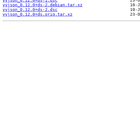
yyjson_0.12.0+ds-1.dsc
yyjson_0.12.0+ds-2.debian.tar.xz
yyjson_0.12.0+ds-2.dsc
yyjson_0.12.0+ds.orig.tar.xz