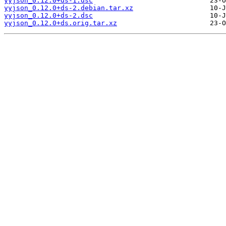
yyjson_0.12.0+ds-1.dsc
yyjson_0.12.0+ds-2.debian.tar.xz
yyjson_0.12.0+ds-2.dsc
yyjson_0.12.0+ds.orig.tar.xz