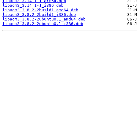
libaom3_3.14.1-1_arm64.deb
libaom3_3.14.1-1_i386.deb
libaom3_3.8.2-2build1_amd64.deb
libaom3_3.8.2-2build1_i386.deb
libaom3_3.8.2-2ubuntu0.1_amd64.deb
libaom3_3.8.2-2ubuntu0.1_i386.deb