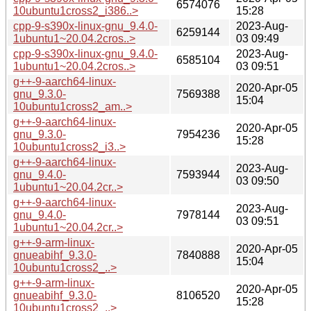
6574076
10ubuntu1cross2_i386..>
15:28
cpp-9-s390x-linux-gnu_9.4.0-
2023-Aug-
6259144
1ubuntu1~20.04.2cros..>
03 09:49
cpp-9-s390x-linux-gnu_9.4.0-
2023-Aug-
6585104
1ubuntu1~20.04.2cros..>
03 09:51
g++-9-aarch64-linux-
2020-Apr-05
gnu_9.3.0-
7569388
15:04
10ubuntu1cross2_am..>
g++-9-aarch64-linux-
2020-Apr-05
gnu_9.3.0-
7954236
15:28
10ubuntu1cross2_i3..>
g++-9-aarch64-linux-
2023-Aug-
gnu_9.4.0-
7593944
03 09:50
1ubuntu1~20.04.2cr..>
g++-9-aarch64-linux-
2023-Aug-
gnu_9.4.0-
7978144
03 09:51
1ubuntu1~20.04.2cr..>
g++-9-arm-linux-
2020-Apr-05
gnueabihf_9.3.0-
7840888
15:04
10ubuntu1cross2_..>
g++-9-arm-linux-
2020-Apr-05
gnueabihf_9.3.0-
8106520
15:28
10ubuntu1cross2_..>