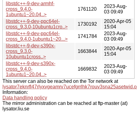
libstdc++-9-dev-armhf-
2023-Aug-
cross_9.4.0-
1761120
03 09:49
1ubuntu1~20.04..>
libstdc++-9-dev-ppc64el-
2020-Apr-05
1730192
cross_9.3.0-10ubuntu1cro..>
15:04
libstdc++-9-dev-ppc64el-
2023-Aug-
1741784
cross_9.4.0-1ubuntu1~20...>
03 09:49
libstdc++-9-dev-s390x-
2020-Apr-05
cross_9.3.0-
1663844
15:04
10ubuntu1cross..>
libstdc++-9-dev-s390x-
2023-Aug-
cross_9.4.0-
1669832
03 09:49
1ubuntu1~20.04..>
This server can also be reached on the Tor network at
lysator7eknrfl47rlyxvgeamrv7ucefgrrlhk7rouv3sna25asetwid.o
Information:
Data handling policy
The mirror administration can be reached at ftp-master (at)
lysator.liu.se