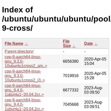
Index of
/ubuntu/ubuntu/ubuntu/pool
9-cross/
File
File Name
↓
Date
↓
Size
↓
Parent directory/
-
-
cpp-9-aarch64-linux-
2020-Apr-05
gnu_9.3.0-
6656380
15:04
10ubuntu1cross2_am..>
cpp-9-aarch64-linux-
2020-Apr-05
gnu_9.3.0-
7019916
15:28
10ubuntu1cross2_i3..>
cpp-9-aarch64-linux-
2023-Aug-
gnu_9.4.0-
6677332
03 09:50
1ubuntu1~20.04.2cr..>
cpp-9-aarch64-linux-
2023-Aug-
gnu_9.4.0-
7045668
03 09:51
1ubuntu1~20.04.2cr..>