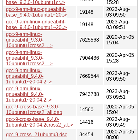
base_9.3.0-10ubuntu1cr..>
15:28
gcc-9-arm-linux-gnueabihf-
2023-Aug-
19148
base_9.4.0-1ubuntu1~20..>
03 09:50
gcc-9-arm-linux-gnueabihf-
2023-Aug-
19148
base_9.4.0-1ubuntu1~20..>
03 09:51
gcc-9-arm-linux-
2020-Apr-05
gnueabihf_9.3.0-
7625568
15:04
10ubuntu1cross2_..>
gcc-9-arm-linux-
2020-Apr-05
gnueabihf_9.3.0-
7904436
15:28
10ubuntu1cross2_..>
gcc-9-arm-linux-
2023-Aug-
gnueabihf_9.4.0-
7669544
03 09:50
1ubuntu1~20.04.2..>
gcc-9-arm-linux-
2023-Aug-
gnueabihf_9.4.0-
7943788
03 09:51
1ubuntu1~20.04.2..>
gcc-9-cross-base_9.3.0-
2020-Apr-05
14560
10ubuntu1cross2_all.deb
15:04
gcc-9-cross-base_9.4.0-
2023-Aug-
14416
1ubuntu1~20.04.2cross2_al..>
03 09:49
2020-Apr-05
gcc-9-cross_21ubuntu3.dsc
34454
08:08