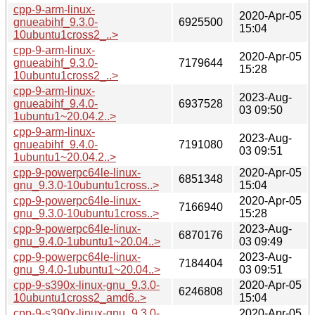
cpp-9-arm-linux-
2020-Apr-05
gnueabihf_9.3.0-
6925500
15:04
10ubuntu1cross2_..>
cpp-9-arm-linux-
2020-Apr-05
gnueabihf_9.3.0-
7179644
15:28
10ubuntu1cross2_..>
cpp-9-arm-linux-
2023-Aug-
gnueabihf_9.4.0-
6937528
03 09:50
1ubuntu1~20.04.2..>
cpp-9-arm-linux-
2023-Aug-
gnueabihf_9.4.0-
7191080
03 09:51
1ubuntu1~20.04.2..>
cpp-9-powerpc64le-linux-
2020-Apr-05
6851348
gnu_9.3.0-10ubuntu1cross..>
15:04
cpp-9-powerpc64le-linux-
2020-Apr-05
7166940
gnu_9.3.0-10ubuntu1cross..>
15:28
cpp-9-powerpc64le-linux-
2023-Aug-
6870176
gnu_9.4.0-1ubuntu1~20.04..>
03 09:49
cpp-9-powerpc64le-linux-
2023-Aug-
7184404
gnu_9.4.0-1ubuntu1~20.04..>
03 09:51
cpp-9-s390x-linux-gnu_9.3.0-
2020-Apr-05
6246808
10ubuntu1cross2_amd6..>
15:04
cpp-9-s390x-linux-gnu_9.3.0-
2020-Apr-05