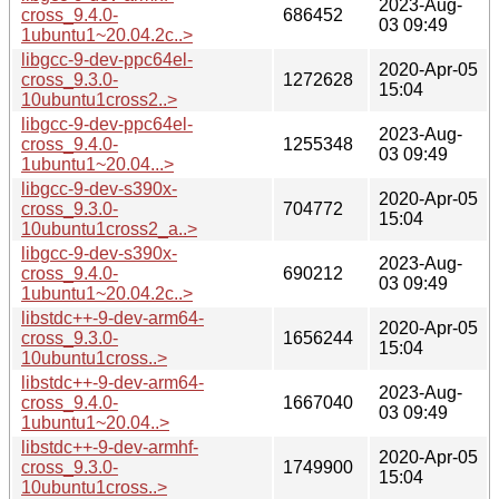
2023-Aug-
cross_9.4.0-
686452
03 09:49
1ubuntu1~20.04.2c..>
libgcc-9-dev-ppc64el-
2020-Apr-05
cross_9.3.0-
1272628
15:04
10ubuntu1cross2..>
libgcc-9-dev-ppc64el-
2023-Aug-
cross_9.4.0-
1255348
03 09:49
1ubuntu1~20.04...>
libgcc-9-dev-s390x-
2020-Apr-05
cross_9.3.0-
704772
15:04
10ubuntu1cross2_a..>
libgcc-9-dev-s390x-
2023-Aug-
cross_9.4.0-
690212
03 09:49
1ubuntu1~20.04.2c..>
libstdc++-9-dev-arm64-
2020-Apr-05
cross_9.3.0-
1656244
15:04
10ubuntu1cross..>
libstdc++-9-dev-arm64-
2023-Aug-
cross_9.4.0-
1667040
03 09:49
1ubuntu1~20.04..>
libstdc++-9-dev-armhf-
2020-Apr-05
cross_9.3.0-
1749900
15:04
10ubuntu1cross..>