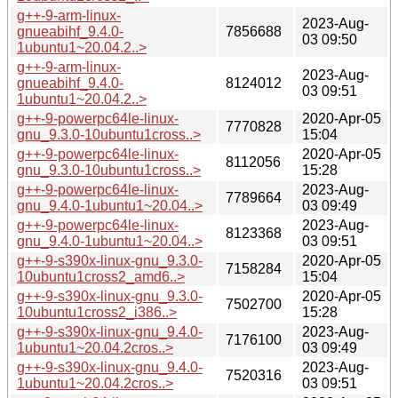
g++-9-arm-linux-
2023-Aug-
gnueabihf_9.4.0-
7856688
03 09:50
1ubuntu1~20.04.2..>
g++-9-arm-linux-
2023-Aug-
gnueabihf_9.4.0-
8124012
03 09:51
1ubuntu1~20.04.2..>
g++-9-powerpc64le-linux-
2020-Apr-05
7770828
gnu_9.3.0-10ubuntu1cross..>
15:04
g++-9-powerpc64le-linux-
2020-Apr-05
8112056
gnu_9.3.0-10ubuntu1cross..>
15:28
g++-9-powerpc64le-linux-
2023-Aug-
7789664
gnu_9.4.0-1ubuntu1~20.04..>
03 09:49
g++-9-powerpc64le-linux-
2023-Aug-
8123368
gnu_9.4.0-1ubuntu1~20.04..>
03 09:51
g++-9-s390x-linux-gnu_9.3.0-
2020-Apr-05
7158284
10ubuntu1cross2_amd6..>
15:04
g++-9-s390x-linux-gnu_9.3.0-
2020-Apr-05
7502700
10ubuntu1cross2_i386..>
15:28
g++-9-s390x-linux-gnu_9.4.0-
2023-Aug-
7176100
1ubuntu1~20.04.2cros..>
03 09:49
g++-9-s390x-linux-gnu_9.4.0-
2023-Aug-
7520316
1ubuntu1~20.04.2cros..>
03 09:51