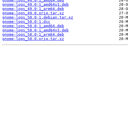
gnome-logs_49.0-1_amd64.deb
gnome-logs_49.0-1_amd64v3.deb
gnome-logs_49.0-1_arm64.deb
gnome-logs_49.0.orig.tar.xz
gnome-logs_50.0-1.debian.tar.xz
gnome-logs_50.0-1.dsc
gnome-logs_50.0-1_amd64.deb
gnome-logs_50.0-1_amd64v3.deb
gnome-logs_50.0-1_arm64.deb
gnome-logs_50.0.orig.tar.xz