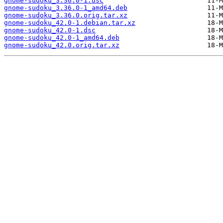
gnome-sudoku_3.36.0-1.dsc
gnome-sudoku_3.36.0-1_amd64.deb
gnome-sudoku_3.36.0.orig.tar.xz
gnome-sudoku_42.0-1.debian.tar.xz
gnome-sudoku_42.0-1.dsc
gnome-sudoku_42.0-1_amd64.deb
gnome-sudoku_42.0.orig.tar.xz