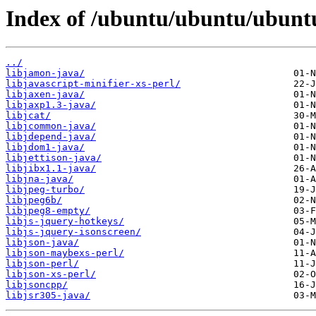
Index of /ubuntu/ubuntu/ubuntu
../
libjamon-java/
libjavascript-minifier-xs-perl/
libjaxen-java/
libjaxp1.3-java/
libjcat/
libjcommon-java/
libjdepend-java/
libjdom1-java/
libjettison-java/
libjibx1.1-java/
libjna-java/
libjpeg-turbo/
libjpeg6b/
libjpeg8-empty/
libjs-jquery-hotkeys/
libjs-jquery-isonscreen/
libjson-java/
libjson-maybexs-perl/
libjson-perl/
libjson-xs-perl/
libjsoncpp/
libjsr305-java/