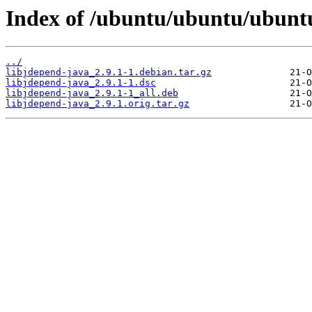
Index of /ubuntu/ubuntu/ubuntu
../
libjdepend-java_2.9.1-1.debian.tar.gz
libjdepend-java_2.9.1-1.dsc
libjdepend-java_2.9.1-1_all.deb
libjdepend-java_2.9.1.orig.tar.gz