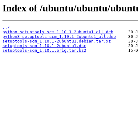
Index of /ubuntu/ubuntu/ubuntu
../
python-setuptools-scm_1.10.1-2ubuntu1_all.deb
python3-setuptools-scm_1.10.1-2ubuntu1_all.deb
setuptools-scm_1.10.1-2ubuntu1.debian.tar.xz
setuptools-scm_1.10.1-2ubuntu1.dsc
setuptools-scm_1.10.1.orig.tar.bz2