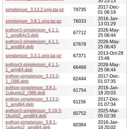
30 23:13
2017-Dec-
simplejson_3.13.2.orig.tar.gz
79735
01 06:19
2016-Jan-
simplejson_3.8.1.orig.tar.gz
76033
13 01:29
python3-simplejson_4.1.1-
2026-May-
67712
1_amd64v3.deb
25 06:44
python3-simplejson_4.1.1-
2026-May-
67678
1_amd64.deb
25 06:43
2013-Oct-28
simplejson_3.3.1.orig.tar.gz
67371
15:48
python3-simplejson_4.1.1-
2026-May-
66468
1_arm64.deb
25 06:44
python-simplejson_3.13.2-
2017-Dec-
62444
1_i386.deb
01 07:35
python-simplejson_3.8.1-
2016-Jan-
61754
1ubuntu2_i386.deb
18 20:03
python-simplejson_3.13.2-
2017-Dec-
61156
1_amd64.deb
01 07:34
python3-simplejson_3.19.3-
2025-Mar-
60752
1build2_amd64.deb
05 02:39
python-simplejson_3.8.1-
2016-Jan-
60384
1ubuntu2_amd64.deb
18 20:02