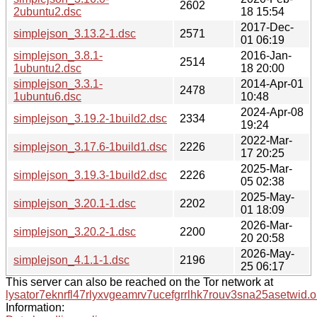
2602
2ubuntu2.dsc
18 15:54
2017-Dec-
simplejson_3.13.2-1.dsc
2571
01 06:19
simplejson_3.8.1-
2016-Jan-
2514
1ubuntu2.dsc
18 20:00
simplejson_3.3.1-
2014-Apr-01
2478
1ubuntu6.dsc
10:48
2024-Apr-08
simplejson_3.19.2-1build2.dsc
2334
19:24
2022-Mar-
simplejson_3.17.6-1build1.dsc
2226
17 20:25
2025-Mar-
simplejson_3.19.3-1build2.dsc
2226
05 02:38
2025-May-
simplejson_3.20.1-1.dsc
2202
01 18:09
2026-Mar-
simplejson_3.20.2-1.dsc
2200
20 20:58
2026-May-
simplejson_4.1.1-1.dsc
2196
25 06:17
This server can also be reached on the Tor network at
lysator7eknrfl47rlyxvgeamrv7ucefgrrlhk7rouv3sna25asetwid.o
Information: