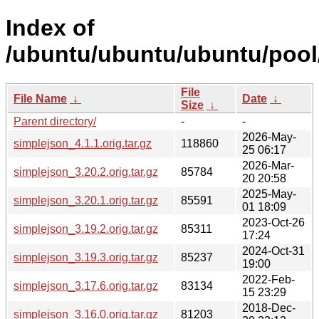
Index of
/ubuntu/ubuntu/ubuntu/pool
File
File Name
↓
Date
↓
Size
↓
Parent directory/
-
-
2026-May-
simplejson_4.1.1.orig.tar.gz
118860
25 06:17
2026-Mar-
simplejson_3.20.2.orig.tar.gz
85784
20 20:58
2025-May-
simplejson_3.20.1.orig.tar.gz
85591
01 18:09
2023-Oct-26
simplejson_3.19.2.orig.tar.gz
85311
17:24
2024-Oct-31
simplejson_3.19.3.orig.tar.gz
85237
19:00
2022-Feb-
simplejson_3.17.6.orig.tar.gz
83134
15 23:29
2018-Dec-
simplejson_3.16.0.orig.tar.gz
81203