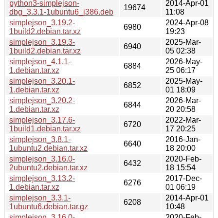
python3-simplejson-
2014-Apr-01
19674
dbg_3.3.1-1ubuntu6_i386.deb
11:08
simplejson_3.19.2-
2024-Apr-08
6980
1build2.debian.tar.xz
19:23
simplejson_3.19.3-
2025-Mar-
6940
1build2.debian.tar.xz
05 02:38
simplejson_4.1.1-
2026-May-
6884
1.debian.tar.xz
25 06:17
simplejson_3.20.1-
2025-May-
6852
1.debian.tar.xz
01 18:09
simplejson_3.20.2-
2026-Mar-
6844
1.debian.tar.xz
20 20:58
simplejson_3.17.6-
2022-Mar-
6720
1build1.debian.tar.xz
17 20:25
simplejson_3.8.1-
2016-Jan-
6640
1ubuntu2.debian.tar.xz
18 20:00
simplejson_3.16.0-
2020-Feb-
6432
2ubuntu2.debian.tar.xz
18 15:54
simplejson_3.13.2-
2017-Dec-
6276
1.debian.tar.xz
01 06:19
simplejson_3.3.1-
2014-Apr-01
6208
1ubuntu6.debian.tar.gz
10:48
simplejson_3.16.0-
2020-Feb-