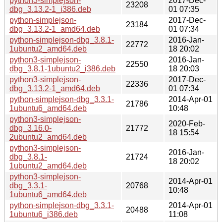
python3-simplejson-
2017-Dec-
23208
dbg_3.13.2-1_i386.deb
01 07:35
python-simplejson-
2017-Dec-
23184
dbg_3.13.2-1_amd64.deb
01 07:34
python-simplejson-dbg_3.8.1-
2016-Jan-
22772
1ubuntu2_amd64.deb
18 20:02
python3-simplejson-
2016-Jan-
22550
dbg_3.8.1-1ubuntu2_i386.deb
18 20:03
python3-simplejson-
2017-Dec-
22336
dbg_3.13.2-1_amd64.deb
01 07:34
python-simplejson-dbg_3.3.1-
2014-Apr-01
21786
1ubuntu6_amd64.deb
10:48
python3-simplejson-
2020-Feb-
dbg_3.16.0-
21772
18 15:54
2ubuntu2_amd64.deb
python3-simplejson-
2016-Jan-
dbg_3.8.1-
21724
18 20:02
1ubuntu2_amd64.deb
python3-simplejson-
2014-Apr-01
dbg_3.3.1-
20768
10:48
1ubuntu6_amd64.deb
python-simplejson-dbg_3.3.1-
2014-Apr-01
20488
1ubuntu6_i386.deb
11:08