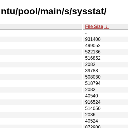
ntu/pool/main/s/sysstat/
File Size
↓
-
931400
499052
522136
516852
2082
39788
508030
518794
2082
40540
916524
514050
2036
40524
872900