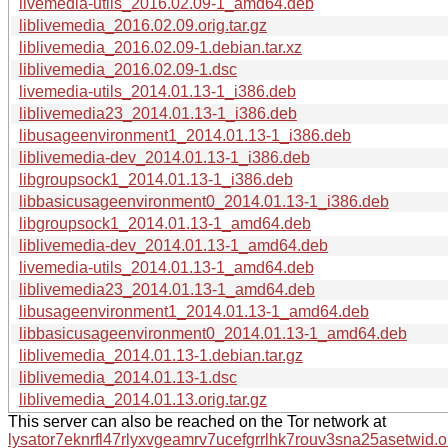
livemedia-utils_2016.02.09-1_amd64.deb
liblivemedia_2016.02.09.orig.tar.gz
liblivemedia_2016.02.09-1.debian.tar.xz
liblivemedia_2016.02.09-1.dsc
livemedia-utils_2014.01.13-1_i386.deb
liblivemedia23_2014.01.13-1_i386.deb
libusageenvironment1_2014.01.13-1_i386.deb
liblivemedia-dev_2014.01.13-1_i386.deb
libgroupsock1_2014.01.13-1_i386.deb
libbasicusageenvironment0_2014.01.13-1_i386.deb
libgroupsock1_2014.01.13-1_amd64.deb
liblivemedia-dev_2014.01.13-1_amd64.deb
livemedia-utils_2014.01.13-1_amd64.deb
liblivemedia23_2014.01.13-1_amd64.deb
libusageenvironment1_2014.01.13-1_amd64.deb
libbasicusageenvironment0_2014.01.13-1_amd64.deb
liblivemedia_2014.01.13-1.debian.tar.gz
liblivemedia_2014.01.13-1.dsc
liblivemedia_2014.01.13.orig.tar.gz
This server can also be reached on the Tor network at
lysator7eknrfl47rlyxvgeamrv7ucefgrrlhk7rouv3sna25asetwid.o