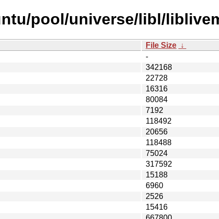
tu/pool/universe/libl/liblive
File Size
↓
-
342168
22728
16316
80084
7192
118492
20656
118488
75024
317592
15188
6960
2526
15416
667800