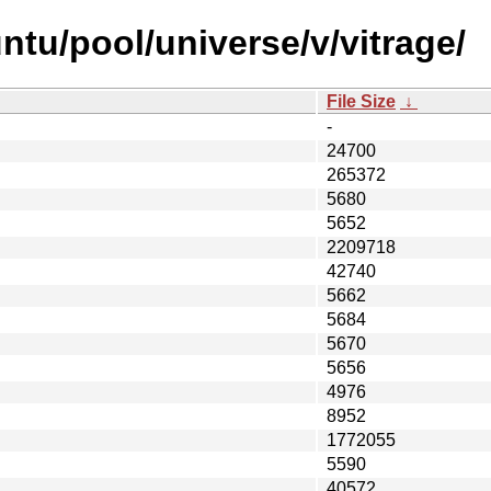
ntu/pool/universe/v/vitrage/
File Size
↓
-
24700
265372
5680
5652
2209718
42740
5662
5684
5670
5656
4976
8952
1772055
5590
40572