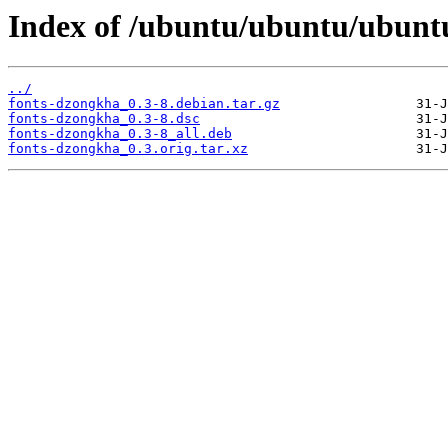
Index of /ubuntu/ubuntu/ubunt
../
fonts-dzongkha_0.3-8.debian.tar.gz
fonts-dzongkha_0.3-8.dsc
fonts-dzongkha_0.3-8_all.deb
fonts-dzongkha_0.3.orig.tar.xz