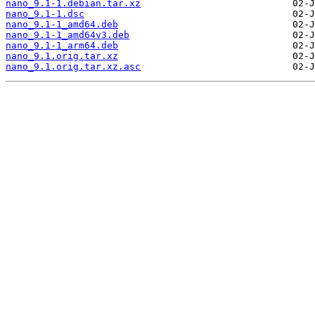
nano_9.1-1.debian.tar.xz
nano_9.1-1.dsc
nano_9.1-1_amd64.deb
nano_9.1-1_amd64v3.deb
nano_9.1-1_arm64.deb
nano_9.1.orig.tar.xz
nano_9.1.orig.tar.xz.asc