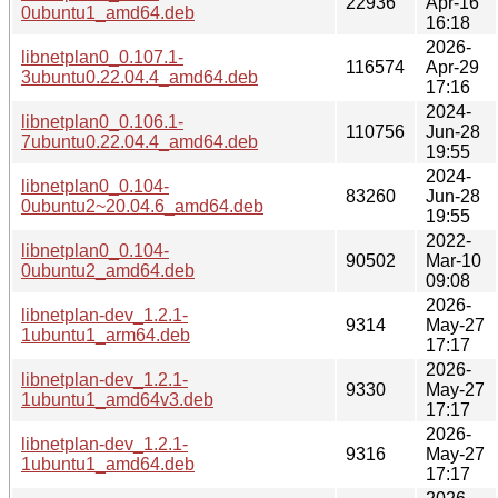
22936
Apr-16
0ubuntu1_amd64.deb
16:18
2026-
libnetplan0_0.107.1-
116574
Apr-29
3ubuntu0.22.04.4_amd64.deb
17:16
2024-
libnetplan0_0.106.1-
110756
Jun-28
7ubuntu0.22.04.4_amd64.deb
19:55
2024-
libnetplan0_0.104-
83260
Jun-28
0ubuntu2~20.04.6_amd64.deb
19:55
2022-
libnetplan0_0.104-
90502
Mar-10
0ubuntu2_amd64.deb
09:08
2026-
libnetplan-dev_1.2.1-
9314
May-27
1ubuntu1_arm64.deb
17:17
2026-
libnetplan-dev_1.2.1-
9330
May-27
1ubuntu1_amd64v3.deb
17:17
2026-
libnetplan-dev_1.2.1-
9316
May-27
1ubuntu1_amd64.deb
17:17