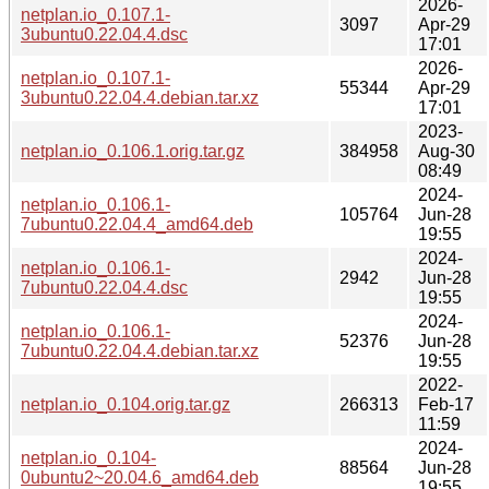
2026-
netplan.io_0.107.1-
3097
Apr-29
3ubuntu0.22.04.4.dsc
17:01
2026-
netplan.io_0.107.1-
55344
Apr-29
3ubuntu0.22.04.4.debian.tar.xz
17:01
2023-
netplan.io_0.106.1.orig.tar.gz
384958
Aug-30
08:49
2024-
netplan.io_0.106.1-
105764
Jun-28
7ubuntu0.22.04.4_amd64.deb
19:55
2024-
netplan.io_0.106.1-
2942
Jun-28
7ubuntu0.22.04.4.dsc
19:55
2024-
netplan.io_0.106.1-
52376
Jun-28
7ubuntu0.22.04.4.debian.tar.xz
19:55
2022-
netplan.io_0.104.orig.tar.gz
266313
Feb-17
11:59
2024-
netplan.io_0.104-
88564
Jun-28
0ubuntu2~20.04.6_amd64.deb
19:55