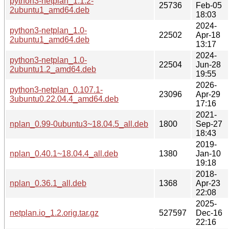
python3-netplan_1.1.2-
25736
Feb-05
2ubuntu1_amd64.deb
18:03
2024-
python3-netplan_1.0-
22502
Apr-18
2ubuntu1_amd64.deb
13:17
2024-
python3-netplan_1.0-
22504
Jun-28
2ubuntu1.2_amd64.deb
19:55
2026-
python3-netplan_0.107.1-
23096
Apr-29
3ubuntu0.22.04.4_amd64.deb
17:16
2021-
nplan_0.99-0ubuntu3~18.04.5_all.deb
1800
Sep-27
18:43
2019-
nplan_0.40.1~18.04.4_all.deb
1380
Jan-10
19:18
2018-
nplan_0.36.1_all.deb
1368
Apr-23
22:08
2025-
netplan.io_1.2.orig.tar.gz
527597
Dec-16
22:16