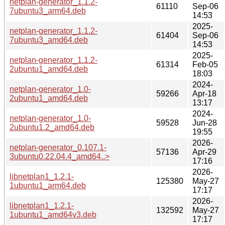
netplan-generator_1.1.2-
61110
Sep-06
7ubuntu3_arm64.deb
14:53
2025-
netplan-generator_1.1.2-
61404
Sep-06
7ubuntu3_amd64.deb
14:53
2025-
netplan-generator_1.1.2-
61314
Feb-05
2ubuntu1_amd64.deb
18:03
2024-
netplan-generator_1.0-
59266
Apr-18
2ubuntu1_amd64.deb
13:17
2024-
netplan-generator_1.0-
59528
Jun-28
2ubuntu1.2_amd64.deb
19:55
2026-
netplan-generator_0.107.1-
57136
Apr-29
3ubuntu0.22.04.4_amd64..>
17:16
2026-
libnetplan1_1.2.1-
125380
May-27
1ubuntu1_arm64.deb
17:17
2026-
libnetplan1_1.2.1-
132592
May-27
1ubuntu1_amd64v3.deb
17:17