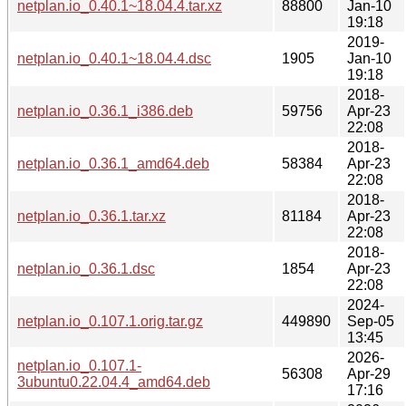
netplan.io_0.40.1~18.04.4.tar.xz
88800
Jan-10
19:18
2019-
netplan.io_0.40.1~18.04.4.dsc
1905
Jan-10
19:18
2018-
netplan.io_0.36.1_i386.deb
59756
Apr-23
22:08
2018-
netplan.io_0.36.1_amd64.deb
58384
Apr-23
22:08
2018-
netplan.io_0.36.1.tar.xz
81184
Apr-23
22:08
2018-
netplan.io_0.36.1.dsc
1854
Apr-23
22:08
2024-
netplan.io_0.107.1.orig.tar.gz
449890
Sep-05
13:45
2026-
netplan.io_0.107.1-
56308
Apr-29
3ubuntu0.22.04.4_amd64.deb
17:16