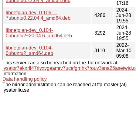
3ubuntu0.22.04.4_amd64.deb
17:16
2024-
libnetplan-dev_0.106.1-
4286
Jun-28
7ubuntu0.22.04.4_amd64.deb
19:55
2024-
libnetplan-dev_0.104-
3292
Jun-28
0ubuntu2~20.04.6_amd64.deb
19:55
2022-
libnetplan-dev_0.104-
3110
Mar-10
0ubuntu2_amd64.deb
09:08
This server can also be reached on the Tor network at
lysator7eknrfl47rlyxvgeamrv7ucefgrrlhk7rouv3sna25asetwid.o
Information:
Data handling policy
The mirror administration can be reached at ftp-master (at)
lysator.liu.se