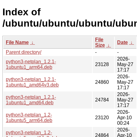
Index of
/ubuntu/ubuntu/ubuntu/ubunt
File
File Name
↓
Date
↓
Size
↓
Parent directory/
-
-
2026-
python3-netplan_1.2.1-
23128
May-27
1ubuntu1_arm64.deb
17:17
2026-
python3-netplan_1.2.1-
24860
May-27
1ubuntu1_amd64v3.deb
17:17
2026-
python3-netplan_1.2.1-
24784
May-27
1ubuntu1_amd64.deb
17:17
2026-
python3-netplan_1.2-
23120
Apr-10
1ubuntu5_arm64.deb
00:24
2026-
python3-netplan_1.2-
24864
Apr-10