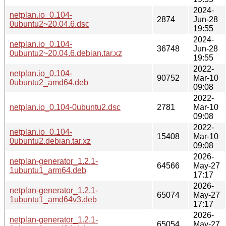
2024-
netplan.io_0.104-
2874
Jun-28
0ubuntu2~20.04.6.dsc
19:55
2024-
netplan.io_0.104-
36748
Jun-28
0ubuntu2~20.04.6.debian.tar.xz
19:55
2022-
netplan.io_0.104-
90752
Mar-10
0ubuntu2_amd64.deb
09:08
2022-
netplan.io_0.104-0ubuntu2.dsc
2781
Mar-10
09:08
2022-
netplan.io_0.104-
15408
Mar-10
0ubuntu2.debian.tar.xz
09:08
2026-
netplan-generator_1.2.1-
64566
May-27
1ubuntu1_arm64.deb
17:17
2026-
netplan-generator_1.2.1-
65074
May-27
1ubuntu1_amd64v3.deb
17:17
2026-
netplan-generator_1.2.1-
65054
May-27