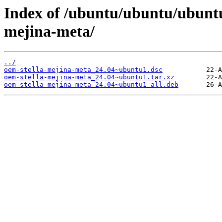
Index of /ubuntu/ubuntu/ubuntu
mejina-meta/
../
oem-stella-mejina-meta_24.04~ubuntu1.dsc
oem-stella-mejina-meta_24.04~ubuntu1.tar.xz
oem-stella-mejina-meta_24.04~ubuntu1_all.deb