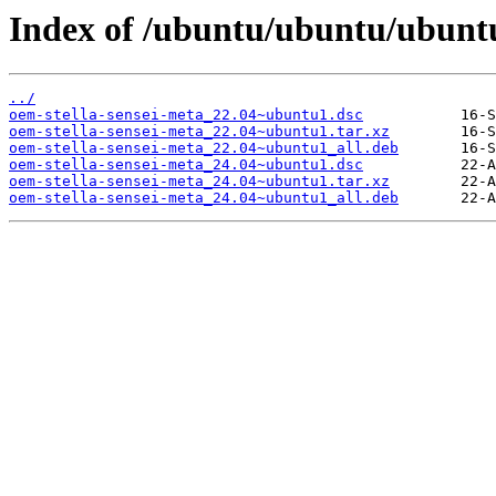
Index of /ubuntu/ubuntu/ubuntu
../
oem-stella-sensei-meta_22.04~ubuntu1.dsc
oem-stella-sensei-meta_22.04~ubuntu1.tar.xz
oem-stella-sensei-meta_22.04~ubuntu1_all.deb
oem-stella-sensei-meta_24.04~ubuntu1.dsc
oem-stella-sensei-meta_24.04~ubuntu1.tar.xz
oem-stella-sensei-meta_24.04~ubuntu1_all.deb