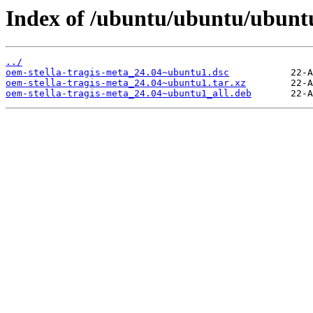
Index of /ubuntu/ubuntu/ubuntu
../
oem-stella-tragis-meta_24.04~ubuntu1.dsc
oem-stella-tragis-meta_24.04~ubuntu1.tar.xz
oem-stella-tragis-meta_24.04~ubuntu1_all.deb