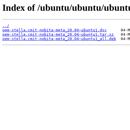
Index of /ubuntu/ubuntu/ubuntu
../
oem-stella.cmit-nobita-meta_20.04~ubuntu1.dsc
oem-stella.cmit-nobita-meta_20.04~ubuntu1.tar.xz
oem-stella.cmit-nobita-meta_20.04~ubuntu1_all.deb