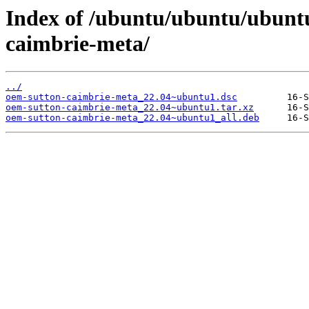
Index of /ubuntu/ubuntu/ubunt
caimbrie-meta/
../
oem-sutton-caimbrie-meta_22.04~ubuntu1.dsc
oem-sutton-caimbrie-meta_22.04~ubuntu1.tar.xz
oem-sutton-caimbrie-meta_22.04~ubuntu1_all.deb