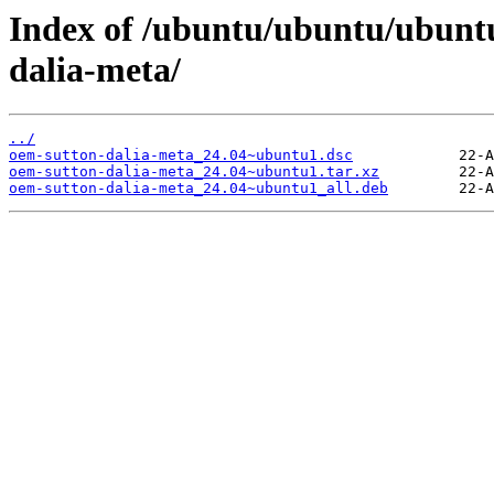
Index of /ubuntu/ubuntu/ubunt
dalia-meta/
../
oem-sutton-dalia-meta_24.04~ubuntu1.dsc
oem-sutton-dalia-meta_24.04~ubuntu1.tar.xz
oem-sutton-dalia-meta_24.04~ubuntu1_all.deb