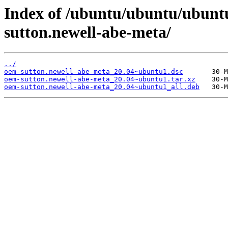
Index of /ubuntu/ubuntu/ubunt
sutton.newell-abe-meta/
../
oem-sutton.newell-abe-meta_20.04~ubuntu1.dsc
oem-sutton.newell-abe-meta_20.04~ubuntu1.tar.xz
oem-sutton.newell-abe-meta_20.04~ubuntu1_all.deb