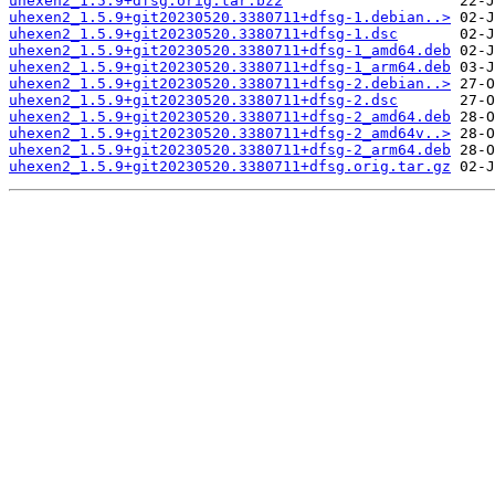
uhexen2_1.5.9+dfsg.orig.tar.bz2
uhexen2_1.5.9+git20230520.3380711+dfsg-1.debian..>
uhexen2_1.5.9+git20230520.3380711+dfsg-1.dsc
uhexen2_1.5.9+git20230520.3380711+dfsg-1_amd64.deb
uhexen2_1.5.9+git20230520.3380711+dfsg-1_arm64.deb
uhexen2_1.5.9+git20230520.3380711+dfsg-2.debian..>
uhexen2_1.5.9+git20230520.3380711+dfsg-2.dsc
uhexen2_1.5.9+git20230520.3380711+dfsg-2_amd64.deb
uhexen2_1.5.9+git20230520.3380711+dfsg-2_amd64v..>
uhexen2_1.5.9+git20230520.3380711+dfsg-2_arm64.deb
uhexen2_1.5.9+git20230520.3380711+dfsg.orig.tar.gz