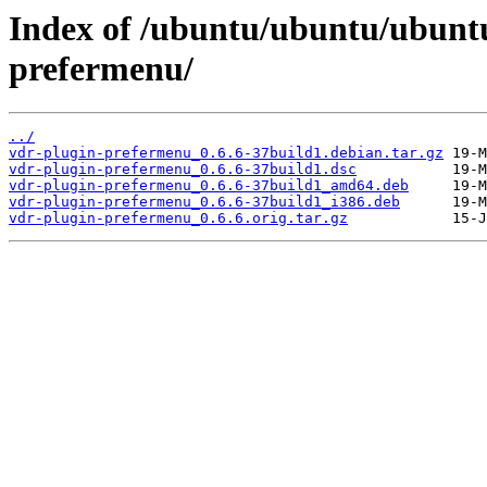
Index of /ubuntu/ubuntu/ubuntu
prefermenu/
../
vdr-plugin-prefermenu_0.6.6-37build1.debian.tar.gz
vdr-plugin-prefermenu_0.6.6-37build1.dsc
vdr-plugin-prefermenu_0.6.6-37build1_amd64.deb
vdr-plugin-prefermenu_0.6.6-37build1_i386.deb
vdr-plugin-prefermenu_0.6.6.orig.tar.gz